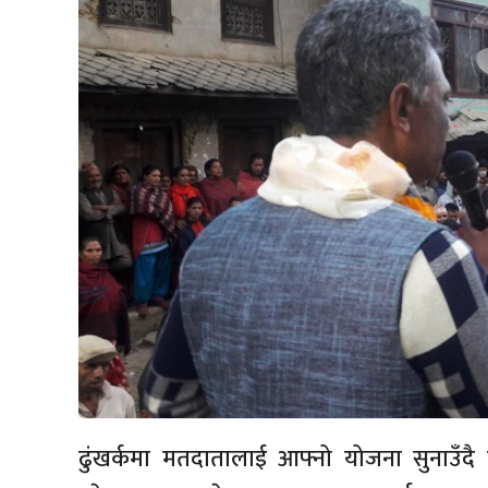
ढुंखर्कमा मतदातालाई आफ्नो योजना सुनाउँदै प्र