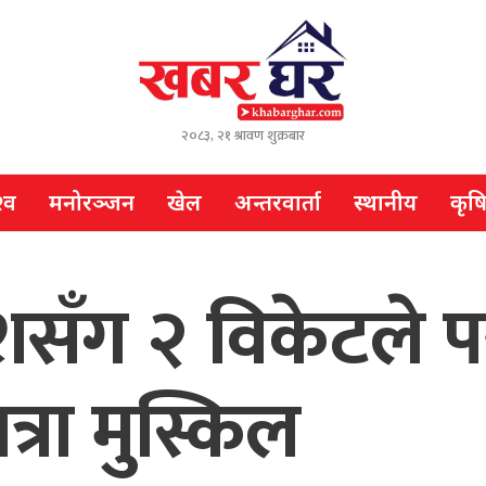
२०८३, २१ श्रावण शुक्रबार
्व
मनोरञ्जन
खेल
अन्तरवार्ता
स्थानीय
कृष
शसँग २ विकेटले 
्रा मुस्किल