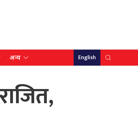
English
ि
अन्य
पराजित,