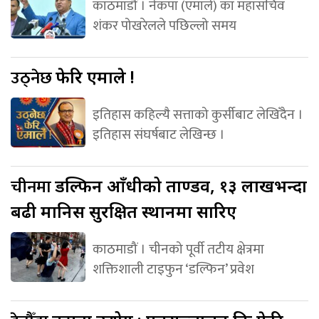
काठमाडौं । नेकपा (एमाले) का महासचिव
शंकर पोखरेलले पछिल्लो समय
उठ्नेछ
फेरि एमाले !
इतिहास कहिल्यै सत्ताको कुर्सीबाट लेखिँदैन ।
इतिहास संघर्षबाट लेखिन्छ ।
चीनमा
डल्फिन आँधीको ताण्डव, १३ लाखभन्दा
बढी मानिस सुरक्षित स्थानमा सारिए
काठमाडौं । चीनको पूर्वी तटीय क्षेत्रमा
शक्तिशाली टाइफुन ‘डल्फिन’ प्रवेश