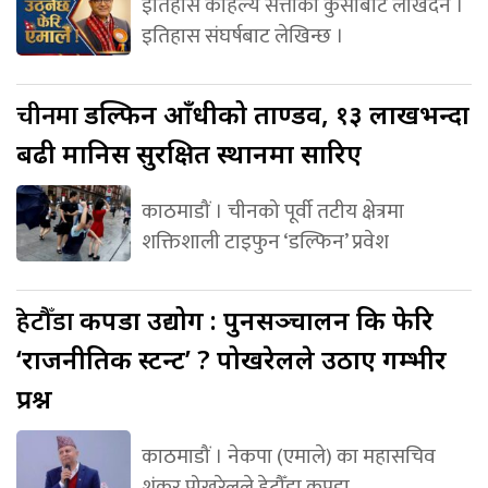
इतिहास कहिल्यै सत्ताको कुर्सीबाट लेखिँदैन ।
इतिहास संघर्षबाट लेखिन्छ ।
चीनमा
डल्फिन आँधीको ताण्डव, १३ लाखभन्दा
बढी मानिस सुरक्षित स्थानमा सारिए
काठमाडौं । चीनको पूर्वी तटीय क्षेत्रमा
शक्तिशाली टाइफुन ‘डल्फिन’ प्रवेश
हेटौँडा
कपडा उद्योग : पुनसञ्चालन कि फेरि
‘राजनीतिक स्टन्ट’ ? पोखरेलले उठाए गम्भीर
प्रश्न
काठमाडौं । नेकपा (एमाले) का महासचिव
शंकर पोखरेलले हेटौँडा कपडा