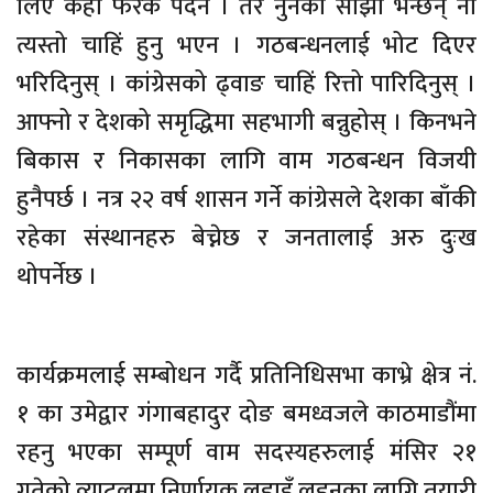
लिए केही फरक पर्दैन । तर नुनको सोझो भन्छन् नी
त्यस्तो चाहिं हुनु भएन । गठबन्धनलाई भोट दिएर
भरिदिनुस् । कांग्रेसको ढ्वाङ चाहिं रित्तो पारिदिनुस् ।
आफ्नो र देशको समृद्धिमा सहभागी बन्नुहोस् । किनभने
बिकास र निकासका लागि वाम गठबन्धन विजयी
हुनैपर्छ । नत्र २२ वर्ष शासन गर्ने कांग्रेसले देशका बाँकी
रहेका संस्थानहरु बेच्नेछ र जनतालाई अरु दुःख
थोपर्नेछ ।
कार्यक्रमलाई सम्बोधन गर्दै प्रतिनिधिसभा काभ्रे क्षेत्र नं.
१ का उमेद्वार गंगाबहादुर दोङ बमध्वजले काठमाडौंमा
रहनु भएका सम्पूर्ण वाम सदस्यहरुलाई मंसिर २१
गतेको व्याटलमा निर्णायक लडाइँ लड्नका लागि तयारी