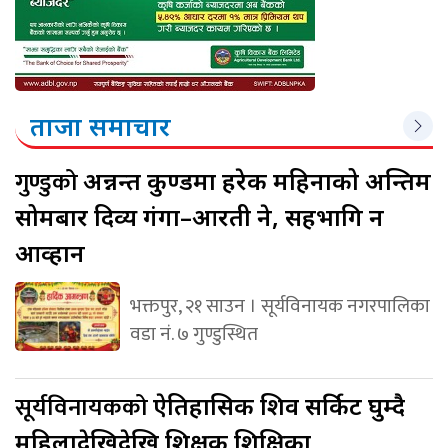
ताजा समाचार
गुण्डुको
अन्नन्त कुण्डमा हरेक महिनाको अन्तिम
सोमबार दिव्य गंगा–आरती हुने, सहभागि हुन
आव्हान
भक्तपुर, २१ साउन । सूर्यविनायक नगरपालिका
वडा नं. ७ गुण्डुस्थित
सूर्यविनायकको
ऐतिहासिक शिव सर्किट घुम्दै
महिलादेखिदेखि शिक्षक शिक्षिका