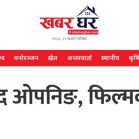
२०८३, २२ श्रावण शनिबार
्व
मनोरञ्जन
खेल
अन्तरवार्ता
स्थानीय
कृष
सुखद ओपनिङ, फिल्