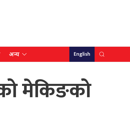
English
ि
अन्य
मको मेकिङको