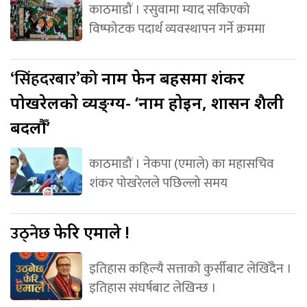
काठमाडौं । रसुवामा म्याद सकिएको
विष्फोटक पदार्थ व्यवस्थापन गर्ने क्रममा
‘सिंहदरबार’को
नाम फेर्ने बहसमा शंकर
पोखरेलको व्यङ्ग्य- ‘नाम होइन, शासन शैली
बदलौँ’
काठमाडौं । नेकपा (एमाले) का महासचिव
शंकर पोखरेलले पछिल्लो समय
उठ्नेछ
फेरि एमाले !
इतिहास कहिल्यै सत्ताको कुर्सीबाट लेखिँदैन ।
इतिहास संघर्षबाट लेखिन्छ ।