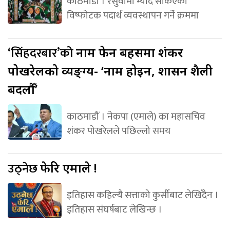
काठमाडौं । रसुवामा म्याद सकिएको
विष्फोटक पदार्थ व्यवस्थापन गर्ने क्रममा
‘सिंहदरबार’को
नाम फेर्ने बहसमा शंकर
पोखरेलको व्यङ्ग्य- ‘नाम होइन, शासन शैली
बदलौँ’
काठमाडौं । नेकपा (एमाले) का महासचिव
शंकर पोखरेलले पछिल्लो समय
उठ्नेछ
फेरि एमाले !
इतिहास कहिल्यै सत्ताको कुर्सीबाट लेखिँदैन ।
इतिहास संघर्षबाट लेखिन्छ ।