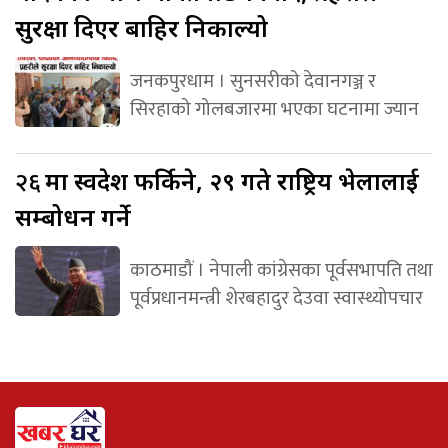
सुरक्षा दिएर बाहिर निकाल्यो
जनकपुरधाम । सुनसरीको देवानगञ्ज र
सिरहाको गोलबजारमा भएका घटनामा ज्यान
२६
मा स्वदेश फर्किने, २९ गते राष्ट्रिय भेलालाई
सम्बोधन गर्ने
काठमाडौं । नेपाली कांग्रेसका पूर्वसभापति तथा
पूर्वप्रधानमन्त्री शेरबहादुर देउवा स्वास्थ्योपचार