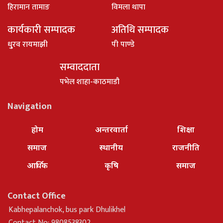
हिरामान तामाङ
विमला थापा
कार्यकारी सम्पादक
अतिथि सम्पादक
धु्रव रायमाझी
पी पाण्डे
सम्वाददाता
पभेल शाहा-काठमाडौ
Navigation
होम
अन्तरवार्ता
शिक्षा
समाज
स्थानीय
राजनीति
आर्थिक
कृषि
समाज
Contact Office
Kabhepalanchok, bus park Dhulikhel
Contact No: 9808538302