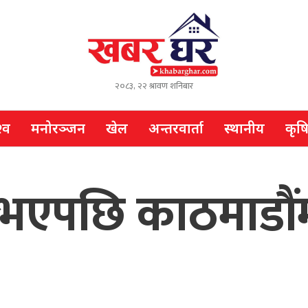
२०८३, २२ श्रावण शनिबार
्व
मनोरञ्जन
खेल
अन्तरवार्ता
स्थानीय
कृष
ु भएपछि काठमाडौंम