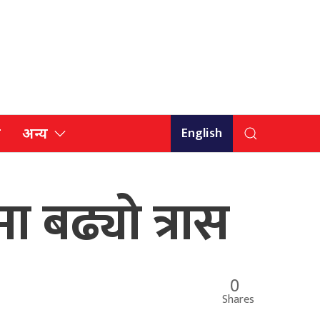
English
ि
अन्य
ा बढ्यो त्रास
0
Shares