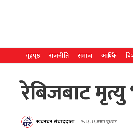
गृहपृष्ठ
राजनीति
समाज
आर्थिक
विश
रेबिजबाट मृत्य
खबरघर संवाददाता
२०८३, १६ असार बुधबार