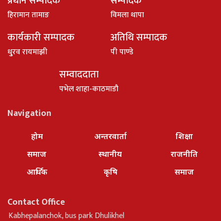
प्रधान सम्पादक
सम्पादक
हिरामान तामाङ
विमला थापा
कार्यकारी सम्पादक
अतिथि सम्पादक
धु्रव रायमाझी
पी पाण्डे
सम्वाददाता
पभेल शाहा-काठमाडौ
Navigation
होम
अन्तरवार्ता
शिक्षा
समाज
स्थानीय
राजनीति
आर्थिक
कृषि
समाज
Contact Office
Kabhepalanchok, bus park Dhulikhel