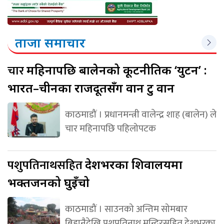
ताजा समाचार
चार
महिनापछि बालेनको कूटनीतिक ‘युटर्न’ :
भारत–चीनका राजदूतसँग वान टु वान
काठमाडौं । प्रधानमन्त्री वालेन्द्र शाह (बालेन) ले
चार महिनापछि पहिलोपटक
पशुपतिनाथसहित
देशभरका शिवालयमा
भक्तजनको घुइँचो
काठमाडौं । साउनको अन्तिम सोमबार
बिहानैदेखि पशुपतिनाथ मन्दिरसहित देशभरका