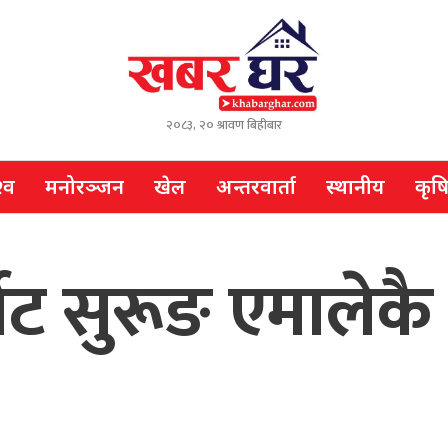
२०८३, २० श्रावण बिहीबार
्व
मनोरञ्जन
खेल
अन्तरवार्ता
स्थानीय
कृष
ोट सुरूङ एमालेकै न