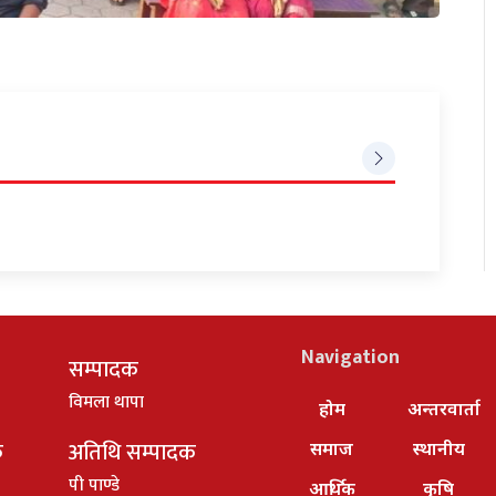
Navigation
सम्पादक
विमला थापा
होम
अन्तरवार्ता
क
अतिथि सम्पादक
समाज
स्थानीय
पी पाण्डे
आर्थिक
कृषि