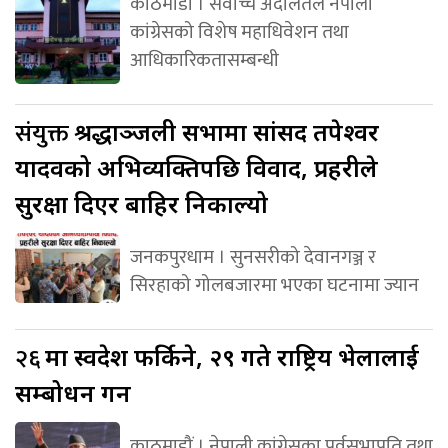
काठमाडौं । सर्वोच्च अदालतले नेपाली
कांग्रेसको विशेष महाधिवेशन तथा
आधिकारिकतासम्बन्धी
संयुक्त
श्रद्धाञ्जली सभामा सांसद तपेश्वर
यादवको अभिव्यक्तिपछि विवाद, प्रहरीले
सुरक्षा दिएर बाहिर निकाल्यो
जनकपुरधाम । सुनसरीको देवानगञ्ज र
सिरहाको गोलबजारमा भएका घटनामा ज्यान
२६
मा स्वदेश फर्किने, २९ गते राष्ट्रिय भेलालाई
सम्बोधन गर्ने
काठमाडौं । नेपाली कांग्रेसका पूर्वसभापति तथा