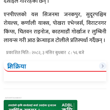
देसाइले गरिरहेका छन् ।
एनपीएलको यस सिजनमा जनकपुर, सुदूरपश्चिम
रोयल्स, कर्णाली याक्स, पोखरा एभेन्जर्स, विराटनगर
किंग्स, चितवन राइनोज, काठमाडौं गोर्खाज र लुम्बिनी
लायन्स गरी आठ फ्रेन्चाइज टोलीले प्रतिस्पर्धा गर्दैछन् ।
प्रकाशित मिति : २०८२, ३ मंसिर बुधबार ८ : ५६ बजे
प्रतिक्रिया