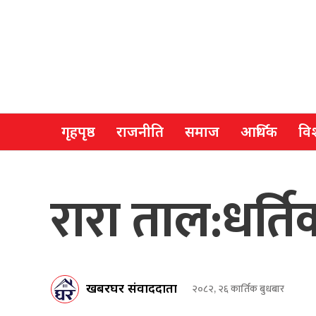
गृहपृष्ठ
राजनीति
समाज
आर्थिक
विश
रारा ताल:धर्ति
खबरघर संवाददाता
२०८२, २६ कार्तिक बुधबार