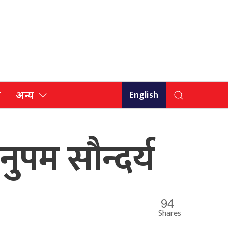
English
ि
अन्य
ुपम सौन्दर्य
94
Shares