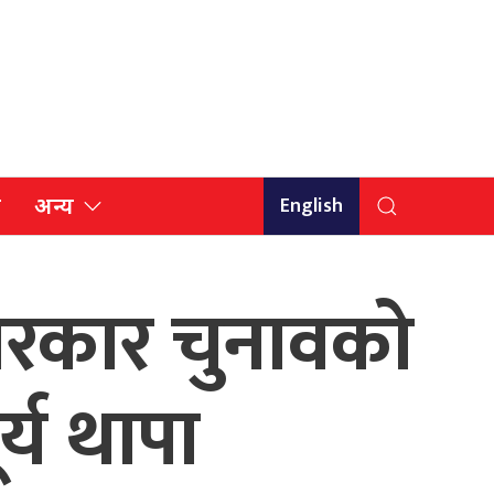
English
ि
अन्य
सरकार चुनावको
्य थापा