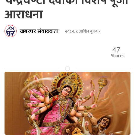
चन्द्रघण्टा देवीको विशेष पूजा
आराधना
खबरघर संवाददाता
२०८२, ८ आश्विन बुधबार
47
Shares