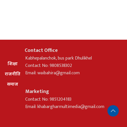
Contact Office
Kabhepalanchok, bus park Dhulikhel
शिक्षा
Contact No: 9808538302
Email:
waibahira@gmail.com
राजनीति
समाज
Marketing
Contact No: 9851204183
Email:
khabargharmultimedia@gmail.com