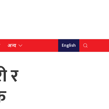
English
ि
अन्य
ी र
क