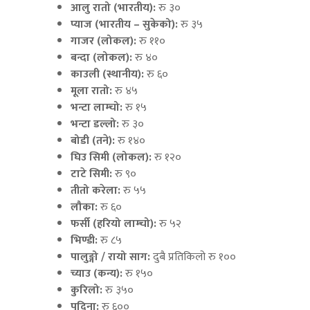
आलु रातो (भारतीय):
रु ३०
प्याज (भारतीय – सुकेको):
रु ३५
गाजर (लोकल):
रु ११०
बन्दा (लोकल):
रु ४०
काउली (स्थानीय):
रु ६०
मूला रातो:
रु ४५
भन्टा लाम्चो:
रु १५
भन्टा डल्लो:
रु ३०
बोडी (तने):
रु १४०
घिउ सिमी (लोकल):
रु १२०
टाटे सिमी:
रु ९०
तीतो करेला:
रु ५५
लौका:
रु ६०
फर्सी (हरियो लाम्चो):
रु ५२
भिण्डी:
रु ८५
पालुङ्गो / रायो साग:
दुबै प्रतिकिलो रु १००
च्याउ (कन्य):
रु १५०
कुरिलो:
रु ३५०
पुदिना:
रु ६००