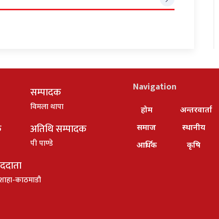
Navigation
सम्पादक
विमला थापा
होम
अन्तरवार्ता
क
अतिथि सम्पादक
समाज
स्थानीय
पी पाण्डे
आर्थिक
कृषि
ाददाता
शाहा-काठमाडौ