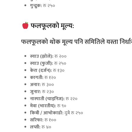
गुन्द्रुक:
रु २५०
फलफूलको मूल्य:
फलफूलको थोक मूल्य पनि समितिले यस्ता निर्धा
स्याउ (झोले):
रु २००
स्याउ (फुजी):
रु २५०
केरा (दर्जन):
रु १३०
कागती:
रु १२०
अनार:
रु ३००
जुनार:
रु २३०
नास्पाती (चाइनिज):
रु २२०
मेवा (भारतीय):
रु ९०
किबी / आभोकाडो:
दुबै रु २५०
सरिफा:
रु १००
लप्सी:
रु ४०