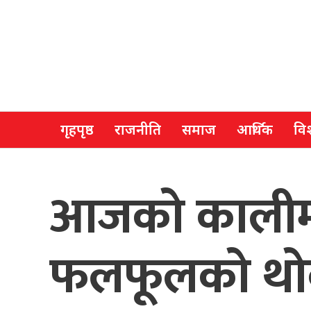
गृहपृष्ठ
राजनीति
समाज
आर्थिक
विश
आजको कालीमा
फलफूलको थोक