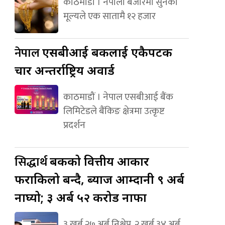
काठमाडौं । नेपाली बजारमा सुनको
मूल्यले एक सातामै १२ हजार
नेपाल
एसबीआई बैंकलाई एकैपटक
चार अन्तर्राष्ट्रिय अवार्ड
काठमाडौं । नेपाल एसबीआई बैंक
लिमिटेडले बैंकिङ क्षेत्रमा उत्कृष्ट
प्रदर्शन
सिद्धार्थ
बैंकको वित्तीय आकार
फराकिलो बन्दै, ब्याज आम्दानी ९ अर्ब
नाघ्यो; ३ अर्ब ५२ करोड नाफा
३ खर्ब २७ अर्ब निक्षेप, २ खर्ब ३४ अर्ब