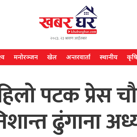
२०८३, २३ श्रावण आईतबार
्व
मनोरञ्जन
खेल
अन्तरवार्ता
स्थानीय
कृष
िलो पटक प्रेस च
शान्त ढुंगाना अध्