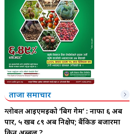
ताजा समाचार
ग्लोबल
आइएमईको ‘बिग गेम’ : नाफा ६ अर्ब
पार, ५ खर्ब ८९ अर्ब निक्षेप; बैंकिङ बजारमा
किन अब्बल ?