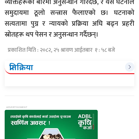
व्यक्तिहरूको बारेमा अनुसन्धान गरिँदैछ, र यस घटनाले
समुदायमा ठूलो सन्त्रास फैलाएको छ। घटनाको
सत्यतामा पुग्न र न्यायको प्रक्रिया अघि बढ्न प्रहरी
स्रोतहरू थप पेसन र अनुसन्धान गर्दैछन्।
प्रकाशित मिति : २०८२, २५ श्रावण आईतबार १ : ५८ बजे
प्रतिक्रिया