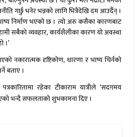
, बोल्नुपर्ने अवस्था छ । यो कुरा मैंले नढाँटी भनेको
नीति गर्छु भनेर भन्नको लागि भित्रैदेखि दम आउदैँन् ।
भाष्य निर्माण भएको छ । त्यो अरु कसैका कारणबाट
ामी सबैको व्यवहार, कार्यशैलीका कारण यो अवस्था
ो ।’
एको नकारात्मक दृष्टिकोण, धारणा र भाष्य चिर्नको
्ने बताए ।
पत्रकारितामा रहेका टीकाराम यात्रीले ‘सदगमय
 लिएको भन्दै सफलताको शुभकामना दिए ।