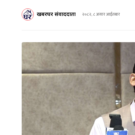
खबरघर संवाददाता
२०८२, ८ असार आईतबार