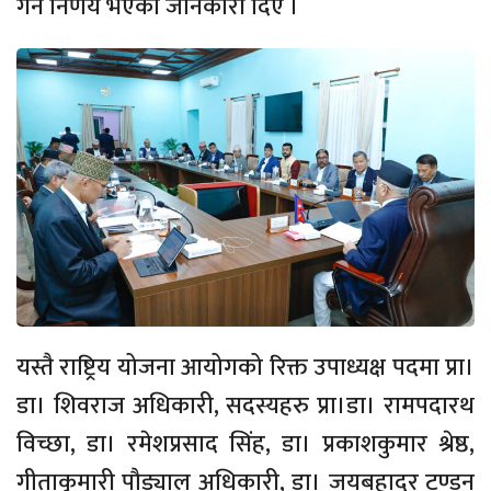
गर्ने निर्णय भएको जानकारी दिए ।
यस्तै राष्ट्रिय योजना आयोगको रिक्त उपाध्यक्ष पदमा प्रा।
डा। शिवराज अधिकारी, सदस्यहरु प्रा।डा। रामपदारथ
विच्छा, डा। रमेशप्रसाद सिंह, डा। प्रकाशकुमार श्रेष्ठ,
गीताकुमारी पौड्याल अधिकारी, डा। जयबहादुर टण्डन