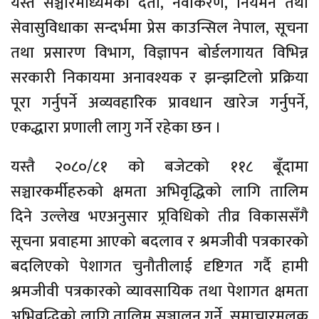
यस्तै सञ्चारमाध्यमको दर्ता, नवीकरण, नियमन तथा
सेवासुविधाका सन्दर्भमा प्रेस काउन्सिल नेपाल, सूचना
तथा प्रसारण विभाग, विज्ञापन बोर्डलगायत विभिन्न
सरकारी निकायमा अनावश्यक र झन्झटिलो प्रक्रिया
पूरा गर्नुपर्ने अव्यवहारिक प्रावधान खारेज गर्नुपर्ने,
एकद्धारा प्रणाली लागु गर्ने रहेका छन ।
यस्तै २०८०/८१ को बजेटको ११८ बूँदामा
सञ्चारकर्मीहरुको क्षमता अभिवृद्धिको लागि तालिम
दिने उल्लेख भएअनुसार प्र्रविधिको तीव्र विकाससँगै
सूचना प्रवाहमा आएको बदलाव र श्रमजीवी पत्रकारको
बदलिएको पेशागत चुनौतीलाई दृष्टिगत गर्दै हामी
श्रमजीवी पत्रकारको व्यावसायिक तथा पेशागत क्षमता
अभिवृद्धिको लागि तालिम सञ्चालन गर्ने, समाचारमूलक