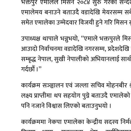
भक्तपुर एमालेले मिसन २०८४ सुरु गरेको सन्दे
एमालेमय बनाउने बताउदै वडादेखि मेयरसम्म सबै 
समेत एमालेका उम्मेदवार विजयी हुने गरि मिसन 
उपाध्यक्ष थापाले भन्नुभयो, “एमाले भक्तपुरल
आउादो निर्वाचनमा वडादेखि नगरसम्म, प्रदेशदेख
सम्बृद्ध नेपाल, सुखी नेपालीको अभियानलाई सार्
गर्दछौँ ।”
कार्यक्रम सञ्ञ्चालन एवं जल्ला सचिव मोहनबीर श
लक्ष्य प्राप्तीमा थप सहयोग पुग्ने बताउदै एमाल
पनि नजाने विश्वास लिएको बताउनुभयो ।
कार्यक्रममा नेकपा एमालेका केन्द्रीय सदस्य निर्