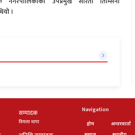
नायक नगरपालिकाका उपप्रमुख सरिता तिम्सिना
ियो ।
Navigation
सम्पादक
विमला थापा
होम
अन्तरवार्ता
समाज
स्थानीय