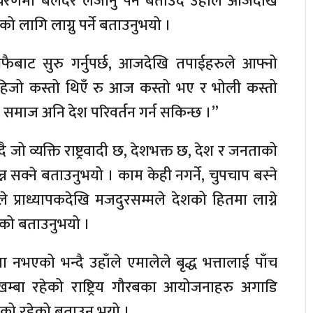
रणमा बलदेर लैजानु पर्ने बताउदै उहाँले आजदेखि
को लागि लाग्नु पर्ने बताउनुभयो ।
तन आफैबाट सुरु गर्नुपर्छ, आजदेखि तपाईहरुले आफ्नो
 म हिजो कस्तो थिएँ रु आज कस्तो भए र भोली कस्तो
् र समाज अनि देश परिवर्तन गर्न सकिन्छ ।”
्दै जो व्यक्ति राष्ट्रवादी छ, देशभक्त छ, देश र जनताको
बन्न सक्ने बताउनुभयो । काम केही नगर्ने, चुपचाप बस्ने
ले प्राध्यापकदेखि मजदुरसम्मले देशको हितमा लाग्ने
ुगेको बताउनुभयो ।
ा नभएको भन्दै उहाँले एमालेले बृद्ध भत्तालाई पाँच
खम्बा रहेको राष्ट्रिय गौरबका आयोजनाहरु अगाडि
ेको रहेको बताउनु भयो ।