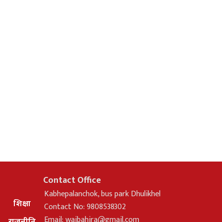
Contact Office
Kabhepalanchok, bus park Dhulikhel
शिक्षा
Contact No: 9808538302
Email:
waibahira@gmail.com
राजनीति