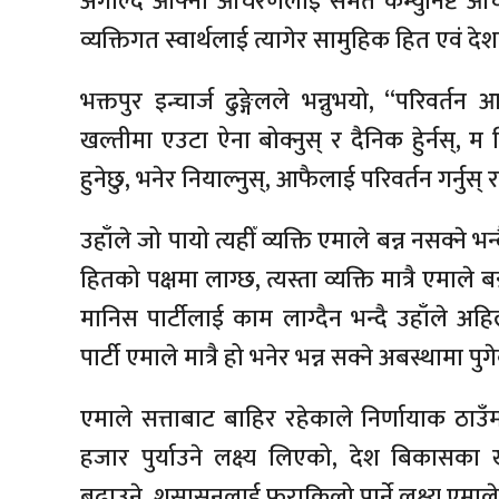
अंगाल्दै आफ्ना आचरणलाई समेत कम्युनिष्ट आच
व्यक्तिगत स्वार्थलाई त्यागेर सामुहिक हित एवं देश
भक्तपुर इन्चार्ज ढुङ्गेलले भन्नुभयो, “परिवर्
खल्तीमा एउटा ऐना बोक्नुस् र दैनिक हेुर्नस्,
हुनेछु, भनेर नियाल्नुस्, आफैलाई परिवर्तन गर्नुस
उहाँले जो पायो त्यहीँ व्यक्ति एमाले बन्न नसक्ने भन
हितको पक्षमा लाग्छ, त्यस्ता व्यक्ति मात्रै एमाले 
मानिस पार्टीलाई काम लाग्दैन भन्दै उहाँले अहि
पार्टी एमाले मात्रै हो भनेर भन्न सक्ने अबस्थामा प
एमाले सत्ताबाट बाहिर रहेकाले निर्णायाक ठाउँम
हजार पुर्याउने लक्ष्य लिएको, देश बिकासका 
बढाउने, शुसासनलाई फराकिलो पार्ने लक्ष्य एमाल