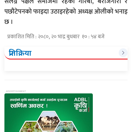
संलग्न पक्षले समाजमा रहेको गरिबी, बेरोजगारी र
पछौटेपनको फाइदा उठाइरहेको अध्यक्ष ओलीको भनाइ
छ ।
प्रकाशित मिति : २०८०, २० भाद्र बुधबार १० : ५४ बजे
प्रतिक्रिया