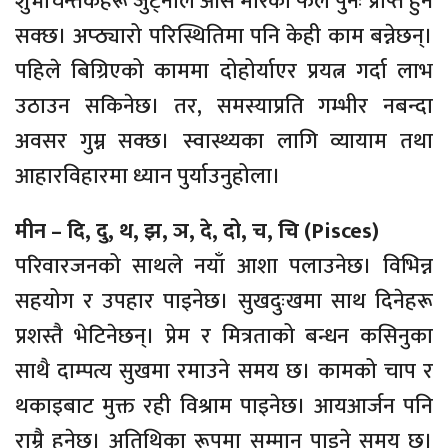
शुभचिन्तकहरू जुट्नाले आस मारेको फल पुनः प्राप्त हुन
सक्छ। अप्ठ्यारो परिस्थितिमा पनि केही काम बन्नेछन्।
पहिले बिग्रिएको काममा दोहोर्याएर प्रयत्न गर्दा लाभ
उठाउन सकिनेछ। तर, समस्याप्रति गम्भीर नबन्दा
अवसर गुम्न सक्छ। स्वास्थ्यका लागि व्यायाम तथा
आहारविहारमा ध्यान पुर्याउनुहोला।
मीन – दि, दु, थ, झ, ञ, दे, दो, च, चि (Pisces)
परिवारजनको साथले नयाँ आशा पलाउनेछ। विभिन्न
सहयोग र उपहार पाइनेछ। सुखदुःखमा साथ दिनेहरू
प्रशस्तै भेटिनेछन्। प्रेम र मित्रताको बन्धन कसिनुका
साथै दाम्पत्य सुखमा रमाउने समय छ। कामको चाप र
थकाइबाट मुक्त रही विश्राम पाइनेछ। आयआर्जन पनि
राम्रै हुनेछ। अतिथिका रूपमा सम्मान पाइने समय छ।