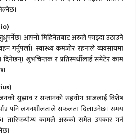
ल्नेछ।
pio)
ध्नुपर्नेछ। आफ्नो मिहिनेतबाट अरूले फाइदा उठाउने
वहन गर्नुपर्ला। स्वास्थ्य कमजोर रहनाले व्यवसायमा
दुःख दिनेछन्। शुभचिन्तक र प्रतिस्पर्धीलाई समेटेर काम
्छ।
rius)
। गुरुजनको सुझाव र सन्तानको सहयोग आजलाई विशेष
पुर्याए पनि लगनशीलताले सफलता दिलाउनेछ। समय
ा छ। तारिफयोग्य कामले अरूको समेत उपकार गर्न
नेछ।