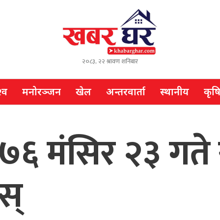
२०८३, २२ श्रावण शनिबार
्व
मनोरञ्जन
खेल
अन्तरवार्ता
स्थानीय
कृष
७६ मंसिर २३ गते
स्