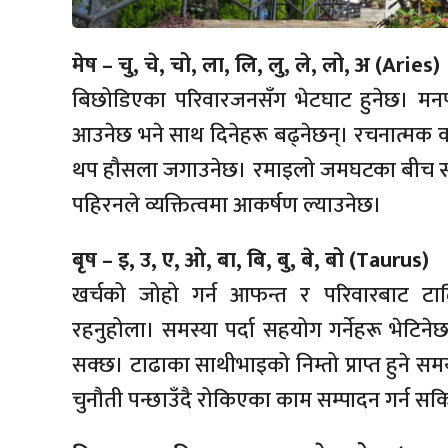
मेष – चु, चे, चो, ला, लि, लु, ले, लो, अ (Aries)
बिछोडिएका परिवारजनसँग भेटघाट हुनेछ। मनपर्ने 
आउनेछ भने साथ दिनेहरू बढ्नेछन्। रचनात्मक 
थप हौसला जगाउनेछ। रमाइलो जमघटका बीच स्वा
पहिरनले व्यक्तित्वमा आकर्षण ल्याउनेछ।
बृष – इ, उ, ए, ओ, बा, बि, बु, बे, बो (Taurus)
खर्चको जोहो गर्न आफन्त र परिवारबाट टाढ
रहनुहोला। समस्या पर्दा सहयोग गर्नेहरू भेटिने
सक्छ। टाढाका साथीभाइको निम्तो प्राप्त हुने स
चुनौती पन्छाउँदै रोकिएका काम सम्पादन गर्न सक