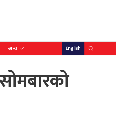
English
ि
अन्य
 सोमबारको