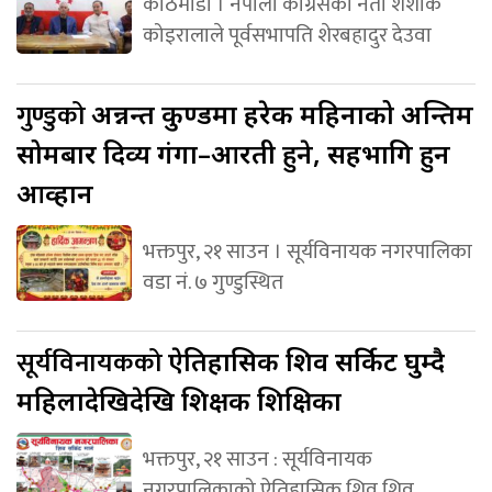
काठमाडौं । नेपाली कांग्रेसका नेता शशांक
कोइरालाले पूर्वसभापति शेरबहादुर देउवा
गुण्डुको
अन्नन्त कुण्डमा हरेक महिनाको अन्तिम
सोमबार दिव्य गंगा–आरती हुने, सहभागि हुन
आव्हान
भक्तपुर, २१ साउन । सूर्यविनायक नगरपालिका
वडा नं. ७ गुण्डुस्थित
सूर्यविनायकको
ऐतिहासिक शिव सर्किट घुम्दै
महिलादेखिदेखि शिक्षक शिक्षिका
भक्तपुर, २१ साउन : सूर्यविनायक
नगरपालिकाको ऐतिहासिक शिव शिव