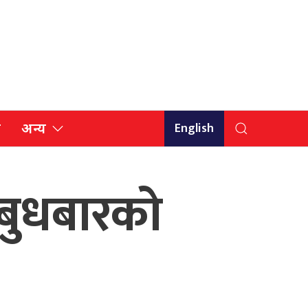
English
ि
अन्य
 बुधबारको