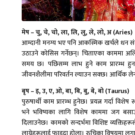
मेष – चु, चे, चो, ला, लि, लु, ले, लो, अ (Aries)
आम्दानी मनग्य भए पनि आकस्मिक खर्चले धन संग
उठाउने कोसिस गर्नेछन्। चिताएका काममा अलि 
समय छ। पछिसम्म लाभ हुने काम प्रारम्भ हु
जीवनशैलीमा परिवर्तन ल्याउन सक्छ। आर्थिक ल
बृष – इ, उ, ए, ओ, बा, बि, बु, बे, बो (Taurus)
पुरुषार्थी काम प्रारम्भ हुनेछ। प्रयत्न गर्दा विशे
भने भविष्यका लागि विशेष काममा जग बसाउ
दिलाउनेछ। कामको सन्दर्भमा विशिष्ट व्यक्तिहरू
लाग्नेहरूलाई फाइदा होला। रुचिका विषयमा लगान