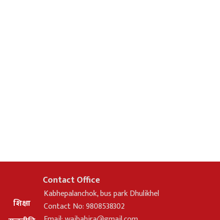
Contact Office
Kabhepalanchok, bus park Dhulikhel
शिक्षा
Contact No: 9808538302
Email:
waibahira@gmail.com