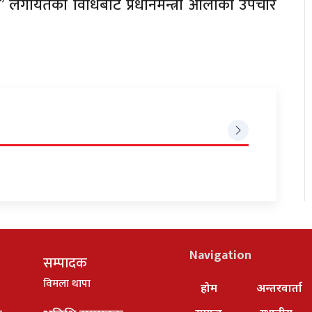
टोमी’ लगायतका विधिबाट प्रधानमन्त्री ओलीको उपचार
Navigation
सम्पादक
विमला थापा
होम
अन्तरवार्ता