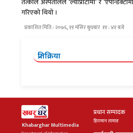
तत्काल अस्पतालले ‘ल्याप्रोटोमी’ र ‘एपेन्डिक्
गरिएको थियो ।
प्रकाशित मिति : २०७६, ११ मंसिर बुधबार ११ : ४१ बजे
प्रतिक्रिया
प्रधान सम्पादक
हिरामान तामाङ
Khabarghar Multimedia