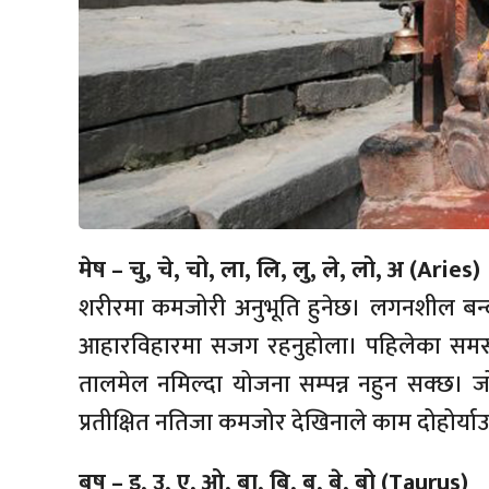
मेष – चु, चे, चो, ला, लि, लु, ले, लो, अ (Aries)
शरीरमा कमजोरी अनुभूति हुनेछ। लगनशील बन्दा
आहारविहारमा सजग रहनुहोला। पहिलेका समस
तालमेल नमिल्दा योजना सम्पन्न नहुन सक्छ। जोखि
प्रतीक्षित नतिजा कमजोर देखिनाले काम दोहोर्याउन
बृष – इ, उ, ए, ओ, बा, बि, बु, बे, बो (Taurus)