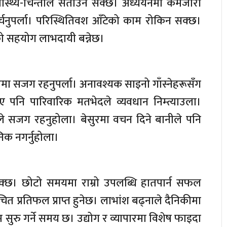
स्वास्थ्य-चिन्ताले सताउन सक्छ। अध्ययनमा कमजोरी
खर्चनुपर्ला। परिस्थितिवश आँटेको काम रोकिन सक्छ।
को सहयोग लाभदायी बन्नेछ।
हारमा सजग रहनुपर्ला। अनावश्यक साइनो गाँस्नेहरूसँग
पनि पारिवारिक मतभेदले व्यवधान निम्त्याउला।
काले सजग रहनुहोला। बेसुरमा वचन दिने बानीले पनि
निक नगर्नुहोला।
न सक्छ। छोटो समयमा राम्रो उपलब्धि हातपार्न सफल
त प्रतिफल प्राप्त हुनेछ। लाभांश बढ्नाले दैनिकीमा
सुरु गर्ने समय छ। उद्योग र व्यापारमा विशेष फाइदा