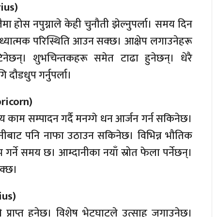
rius)
ा होस नपुग्नाले केही चुनौती झेल्नुपर्ला। समय दिन
ाध्यात्मक परिस्थिति आउन सक्छ। आक्षेप लगाउनेहरू
िनेछन्। शुभचिन्तकहरू समेत टाढा हुनेछन्। धेरै
ौडधुप गर्नुपर्ला।
pricorn)
ग्य काम सम्पादन गर्दै मनग्गे धन आर्जन गर्न सकिनेछ।
गानीबाट पनि नाफा उठाउन सकिनेछ। विभिन्न भौतिक
भ गर्ने समय छ। आम्दानीका नयाँ स्रोत फेला पर्नेछन्।
क्छ।
rius)
 प्राप्त हुनेछ। विशेष भेटघाटले उत्साह जगाउनेछ।