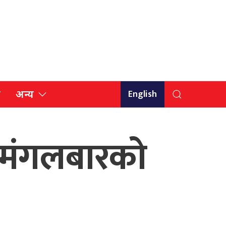
English
ि
अन्य
 मंगलबारको