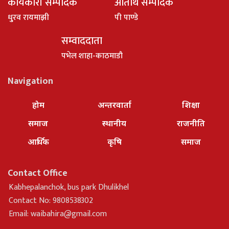
कार्यकारी सम्पादक
अतिथि सम्पादक
धु्रव रायमाझी
पी पाण्डे
सम्वाददाता
पभेल शाहा-काठमाडौ
Navigation
होम
अन्तरवार्ता
शिक्षा
समाज
स्थानीय
राजनीति
आर्थिक
कृषि
समाज
Contact Office
Kabhepalanchok, bus park Dhulikhel
Contact No: 9808538302
Email:
waibahira@gmail.com