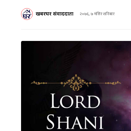
खबरघर संवाददाता
२०७६, ७ मंसिर शनिबार