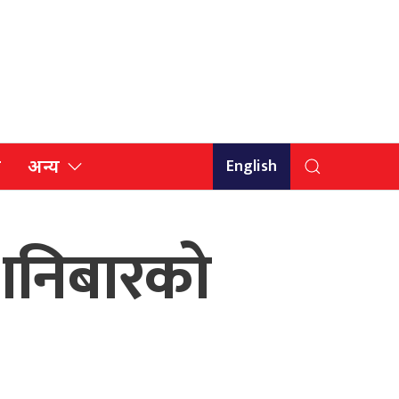
English
ि
अन्य
शनिबारको