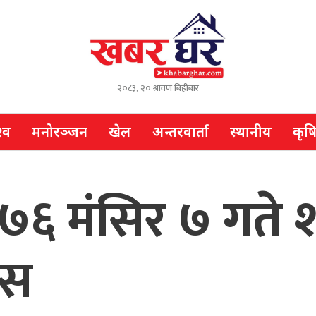
२०८३, २० श्रावण बिहीबार
्व
मनोरञ्जन
खेल
अन्तरवार्ता
स्थानीय
कृष
७६ मंसिर ७ गते 
ोस