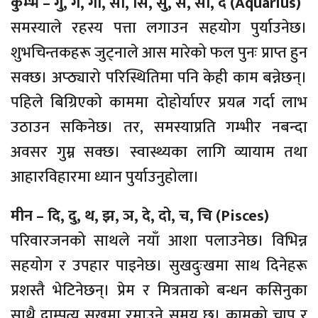
कुम्भ – गु, गे, गो, सा, सि, सु, से, सो, द (Aquarius)
समस्याले रहस्य पत्ता लगाउन सहयोग पुर्याउनेछ।
शुभचिन्तकहरू जुट्नाले आस मारेको फल पुनः प्राप्त हुन
सक्छ। अप्ठ्यारो परिस्थितिमा पनि केही काम बन्नेछन्।
पहिले बिग्रिएको काममा दोहोर्याएर प्रयत्न गर्दा लाभ
उठाउन सकिनेछ। तर, समस्याप्रति गम्भीर नबन्दा
अवसर गुम्न सक्छ। स्वास्थ्यका लागि व्यायाम तथा
आहारविहारमा ध्यान पुर्याउनुहोला।
मीन – दि, दु, थ, झ, ञ, दे, दो, च, चि (Pisces)
परिवारजनको साथले नयाँ आशा पलाउनेछ। विभिन्न
सहयोग र उपहार पाइनेछ। सुखदुःखमा साथ दिनेहरू
प्रशस्तै भेटिनेछन्। प्रेम र मित्रताको बन्धन कसिनुका
साथै दाम्पत्य सुखमा रमाउने समय छ। कामको चाप र