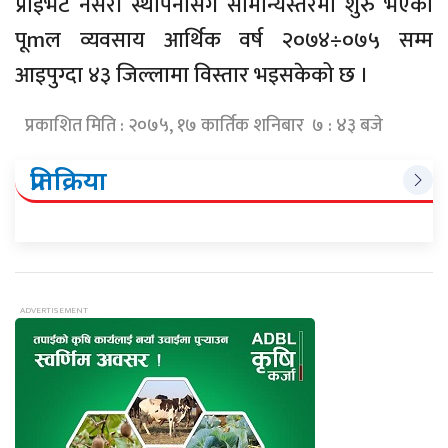
प्राइभेट नर्सरी स्थापनासँगै सामान्यस्तरमा शुरु भएको
पूmल व्यवसाय आर्थिक वर्ष २०७४÷०७५ सम्म
आइपुग्दा ४३ जिल्लामा विस्तार भइसकेको छ ।
प्रकाशित मिति : २०७५, १७ कार्तिक शनिबार ७ : ४३ बजे
प्रतिक्रिया