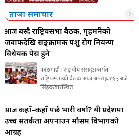
ताजा समाचार
आज
बस्दै राष्ट्रियसभा बैठक, गृहमन्त्रीको
जवाफदेखि सङ्क्रामक पशु रोग नियन्त्रण
विधेयक पेस हुने
काठमाडौं। सङ्घीय संसद्अन्तर्गत
राष्ट्रियसभाको बैठक आज अपराह्न १:१५ बजे
सिंहदरबारस्थित
आज
कहाँ–कहाँ पर्छ भारी वर्षा? यी प्रदेशमा
उच्च सतर्कता अपनाउन मौसम विभागको
आग्रह