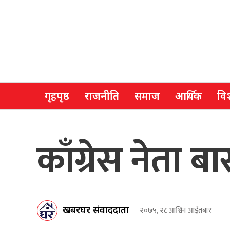
गृहपृष्ठ
राजनीति
समाज
आर्थिक
विश
काँग्रेस नेता 
खबरघर संवाददाता
२०७५, २८ आश्विन आईतबार