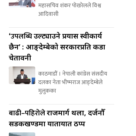
महासचिव शंकर पोखरेलले विश्व
आदिवासी
‘उपलब्धि
उल्ट्याउने प्रयास स्वीकार्य
छैन’ : आङ्देम्बेको सरकारप्रति कडा
चेतावनी
काठमाडौं । नेपाली कांग्रेस संसदीय
दलका नेता भीष्मराज आङ्देम्बेले
मुलुकका
बाढी–पहिरोले
राजमार्ग थला, दर्जनौँ
सडकखण्डमा यातायात ठप्प