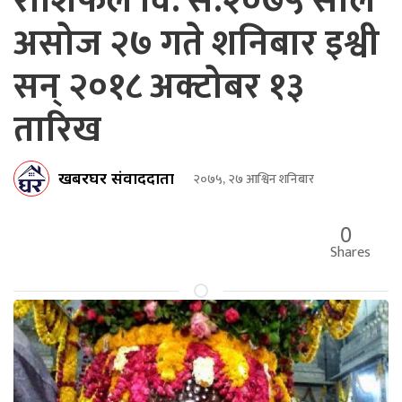
राशिफल वि. सं.२०७५ साल
असोज २७ गते शनिबार इश्वी
सन् २०१८ अक्टोबर १३
तारिख
खबरघर संवाददाता
२०७५, २७ आश्विन शनिबार
0
Shares