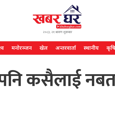
२०८३, २१ श्रावण शुक्रबार
्व
मनोरञ्जन
खेल
अन्तरवार्ता
स्थानीय
कृष
 पनि कसैलाई नबता