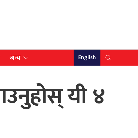
English
ि
अन्य
उनुहोस् यी ४