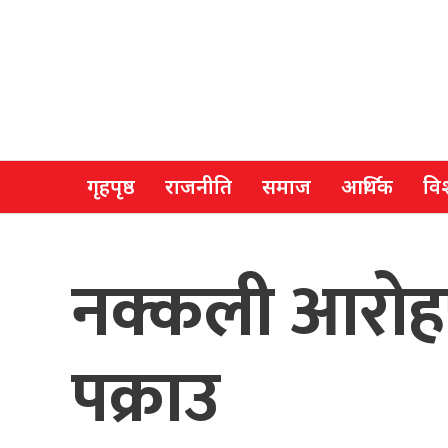
गृहपृष्ठ
राजनीति
समाज
आर्थिक
विश
नक्कली आरोहण
पक्राउ