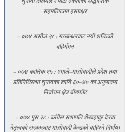
चुनावी तालमेल र पार्टी एकताको सैद्धान्तिक
सहमतिपत्रमा हस्ताक्षर
– ०७४ असोज २८ : गठबन्धनवाट नयाँ शक्तिको
बहिर्गमन
– ०७४ कात्तिक १५ : एमाले–माओवादीले प्रदेश तथा
प्रतिनिधिसभा चुनावका लागि ६०–४० का अनुपातमा
निर्वाचन क्षेत्र बाँडफाँट
– ०७४ पुस २८ : कांग्रेस सभापति शेरबहादुर देउवा
नेतृत्वको सरकारबाट माओवादी केन्द्रको बाहिरने निर्णय।