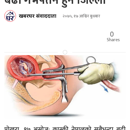
बढी गर्भपतन हुने जिल्ला
खबरघर संवाददाता
२०७५, १७ आश्विन बुधबार
0
Shares
पोखरा, १७ असोज: कास्की नेपालको सबैभन्दा बढी