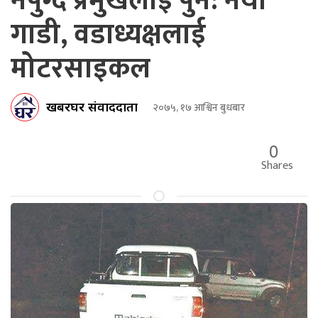
नपुग्दै प्रमुखलाई पुन: नयाँ
गाडी, वडाध्यक्षलाई
मोटरसाइकल
खबरघर संवाददाता
२०७५, १७ आश्विन बुधबार
0
Shares