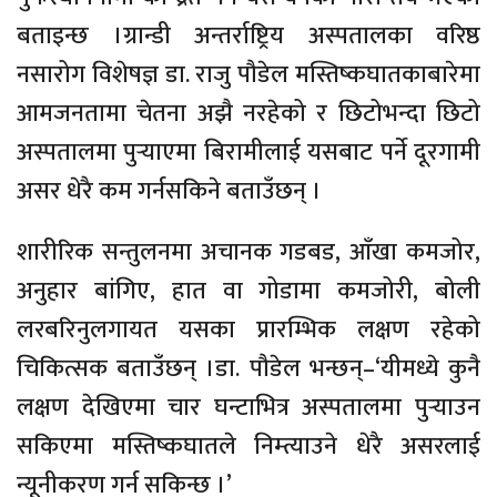
बताइन्छ ।ग्रान्डी अन्तर्राष्ट्रिय अस्पतालका वरिष्ठ
नसारोग विशेषज्ञ डा. राजु पौडेल मस्तिष्कघातकाबारेमा
आमजनतामा चेतना अझै नरहेको र छिटोभन्दा छिटो
अस्पतालमा पुर्‍याएमा बिरामीलाई यसबाट पर्ने दूरगामी
असर धेरै कम गर्नसकिने बताउँछन् ।
शारीरिक सन्तुलनमा अचानक गडबड, आँखा कमजोर,
अनुहार बांगिए, हात वा गोडामा कमजोरी, बोली
लरबरिनुलगायत यसका प्रारम्भिक लक्षण रहेको
चिकित्सक बताउँछन् ।डा. पौडेल भन्छन्–‘यीमध्ये कुनै
लक्षण देखिएमा चार घन्टाभित्र अस्पतालमा पुर्‍याउन
सकिएमा मस्तिष्कघातले निम्त्याउने धेरै असरलाई
न्यूनीकरण गर्न सकिन्छ ।’