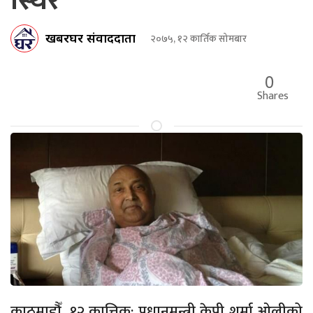
स्थिर
खबरघर संवाददाता
२०७५, १२ कार्तिक सोमबार
0
Shares
काठमाडौँ, १२ कात्तिक: प्रधानमन्त्री केपी शर्मा ओलीको