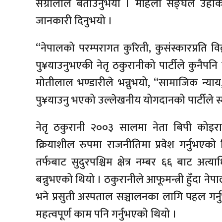
संग्रौलाले बताउनुभयो । महिला सङ्घले उहाँक
जानकारी दिनुभयो ।
“नेपालको परम्परागत कुरिती, कुसंस्कारप्रति वि
पु¥याउनुभएकी नेतृ ठकुरानीको पार्टीले कुनैपनि ह
मोतीलाल भण्डारीले भन्नुभयो, “सामाजिक न्याय, 
पु¥याउनु भएको उल्लेखनीय योगदानको पार्टीले स्म
नेतृ ठकुरानी २००३ सालमा नेता बिपी कोइराल
क्रियाशील रुपमा राजनीतिमा प्रवेश गर्नुभएक
तर्फबाट सुदुरपश्चिम क्षेत्र नम्बर ६६ बाट अ
बन्नुभएको थियो । ठकुरानीले आफूमन्त्री हुँदा न
भने प्रसुती अस्पताल सञ्चालनका लागि पहल गर
महत्वपूर्ण काम पनि गर्नुभएको थियो ।