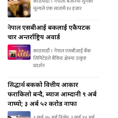
काठमाडौं । नेपाली बजारमा सुनको
मूल्यले एक सातामै १२ हजार
नेपाल
एसबीआई बैंकलाई एकैपटक
चार अन्तर्राष्ट्रिय अवार्ड
काठमाडौं । नेपाल एसबीआई बैंक
लिमिटेडले बैंकिङ क्षेत्रमा उत्कृष्ट
प्रदर्शन
सिद्धार्थ
बैंकको वित्तीय आकार
फराकिलो बन्दै, ब्याज आम्दानी ९ अर्ब
नाघ्यो; ३ अर्ब ५२ करोड नाफा
३ खर्ब २७ अर्ब निक्षेप, २ खर्ब ३४ अर्ब