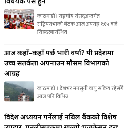
विधेयक पेस हुने
काठमाडौं। सङ्घीय संसद्अन्तर्गत
राष्ट्रियसभाको बैठक आज अपराह्न १:१५ बजे
सिंहदरबारस्थित
आज
कहाँ–कहाँ पर्छ भारी वर्षा? यी प्रदेशमा
उच्च सतर्कता अपनाउन मौसम विभागको
आग्रह
काठमाडौं । देशभर मनसुनी वायु सक्रिय रहेसँगै
आज पनि विभिन्न
विदेश
अध्ययन गर्नेलाई नबिल बैंकको विशेष
उपहार, पुतलीसडकमा खुल्यो ‘एजुकेसन हब’