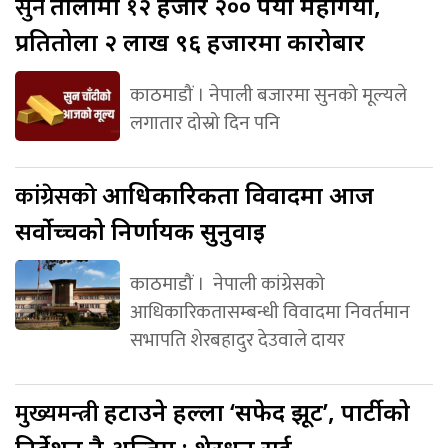
सुन
तोलामा १२ हजार २०० रुपैयाँ महँगियो,
प्रतितोला २ लाख ९६ हजारमा कारोबार
काठमाडौं । नेपाली बजारमा सुनको मूल्यले
लगातार दोस्रो दिन पनि
कांग्रेसको
आधिकारिकता विवादमा आज
सर्वोच्चको निर्णायक सुनुवाइ
काठमाडौं । नेपाली कांग्रेसको
आधिकारिकतासम्बन्धी विवादमा निवर्तमान
सभापति शेरबहादुर देउवाले दायर
मुख्यमन्त्री
हटाउने हल्ला ‘सफेद झूट’, पार्टीको
निर्देशन नै अन्तिम : शेरधन राई